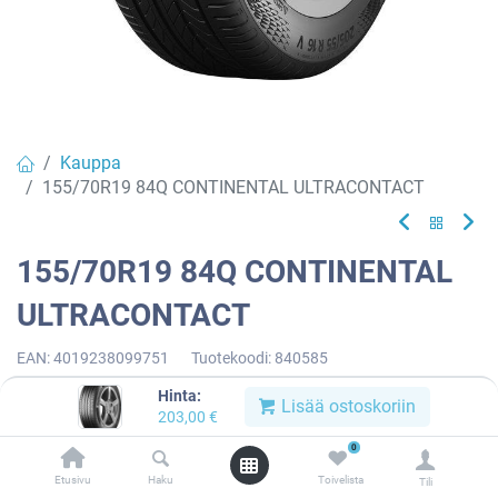
Kauppa
155/70R19 84Q CONTINENTAL ULTRACONTACT
155/70R19 84Q CONTINENTAL
ULTRACONTACT
EAN:
4019238099751
Tuotekoodi:
840585
203,00
€
/ kpl
Hinta:
Lisää ostoskoriin
203,00
€
0
Toimittajilla (kotimaa):
Saatavilla
Etusivu
Haku
Toivelista
Toimitusaika:
3 arkipäivää
Tili