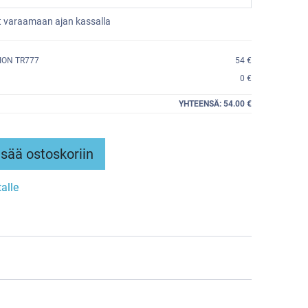
et varaamaan ajan kassalla
ION TR777
54 €
0 €
YHTEENSÄ:
54.00 €
sää ostoskoriin
talle