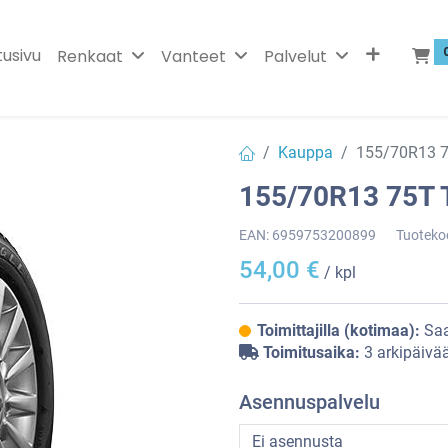
tusivu
Renkaat
Vanteet
Palvelut
Kauppa
155/70R13 
155/70R13 75T
EAN:
6959753200899
Tuoteko
54,00
€
/ kpl
Toimittajilla (kotimaa):
Saa
Toimitusaika:
3 arkipäivä
Asennuspalvelu