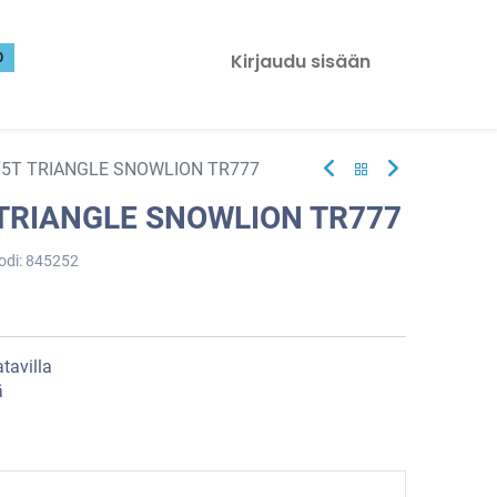
0
Kirjaudu sisään
75T TRIANGLE SNOWLION TR777
 TRIANGLE SNOWLION TR777
odi:
845252
tavilla
ä