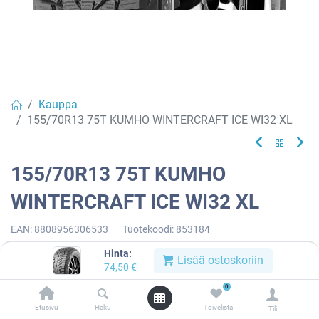
Kauppa
155/70R13 75T KUMHO WINTERCRAFT ICE WI32 XL
155/70R13 75T KUMHO
WINTERCRAFT ICE WI32 XL
EAN:
8808956306533
Tuotekoodi:
853184
74,50
€
/ kpl
Hinta:
Lisää ostoskoriin
74,50
€
0
Toimittajilla (ulkomaa):
Saatavilla
Etusivu
Haku
Toivelista
Toimitusaika:
3 arkipäivää
Tili