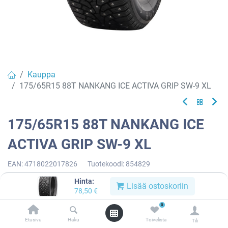
Kauppa
175/65R15 88T NANKANG ICE ACTIVA GRIP SW-9 XL
175/65R15 88T NANKANG ICE
ACTIVA GRIP SW-9 XL
EAN:
4718022017826
Tuotekoodi:
854829
78,50
€
/ kpl
Hinta:
Lisää ostoskoriin
78,50
€
0
Toimittajilla (kotimaa):
Saatavilla
Etusivu
Haku
Toivelista
Toimitusaika:
3 arkipäivää
Tili