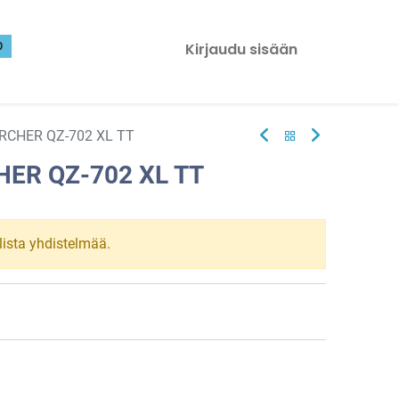
0
Kirjaudu sisään
ARCHER QZ-702 XL TT
HER QZ-702 XL TT
llista yhdistelmää.