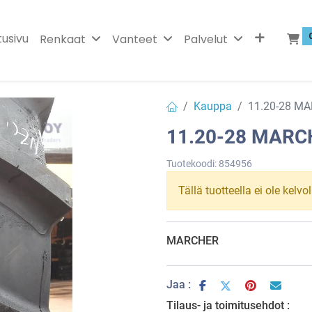
tusivu
Renkaat
Vanteet
Palvelut
Kauppa
11.20-28 M
11.20-28 MARC
Tuotekoodi:
854956
Tällä tuotteella ei ole kelvo
MARCHER
Jaa :
Tilaus- ja toimitusehdot :