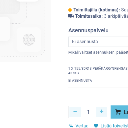
Toimittajilla (kotimaa):
Saa
Toimitusaika:
3 arkipäivä
Asennuspalvelu
Mikäli valitset asennuksen, pääs
1
X 155/80R13 PERÄKÄRRYNRENGAS S
437KG
EI ASENNUSTA
Li
Vertaa
Lisää toivelis