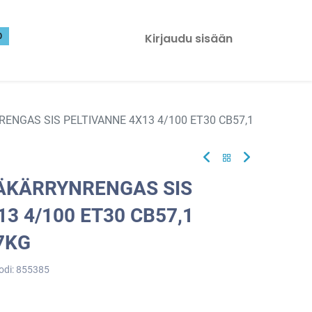
0
Kirjaudu sisään
ENGAS SIS PELTIVANNE 4X13 4/100 ET30 CB57,1
RÄKÄRRYNRENGAS SIS
3 4/100 ET30 CB57,1
7KG
odi:
855385