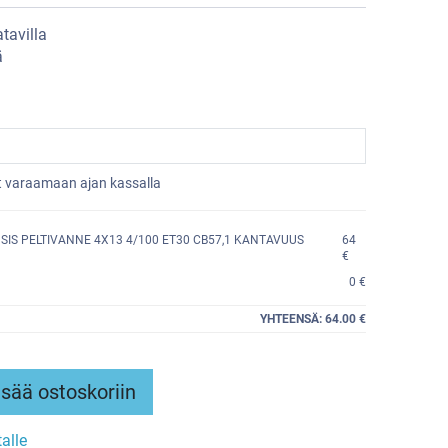
tavilla
ä
et varaamaan ajan kassalla
IS PELTIVANNE 4X13 4/100 ET30 CB57,1 KANTAVUUS
64
€
0 €
YHTEENSÄ:
64.00 €
sää ostoskoriin
talle