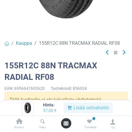
Kauppa
155R12C 88N TRACMAX RADIAL RF08
155R12C 88N TRACMAX
RADIAL RF08
EAN:
6956647603620
Tuotekoodi:
856924
Tällä tuotteella ei ole kelvollista yhdistelmää.
Hinta:
Lisää ostoskoriin
57,00
€
0
TRACMAX
Etusivu
Haku
Toivelista
Tili