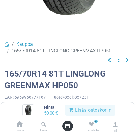
Kauppa
165/70R14 81T LINGLONG GREENMAX HP050
165/70R14 81T LINGLONG
GREENMAX HP050
EAN:
6959956777167
Tuotekoodi:
857231
50,00
€
/ kpl
Hinta:
Lisää ostoskoriin
50,00
€
0
Toimittajilla (kotimaa):
Saatavilla
Etusivu
Haku
Toivelista
Toimitusaika:
3 arkipäivää
Tili