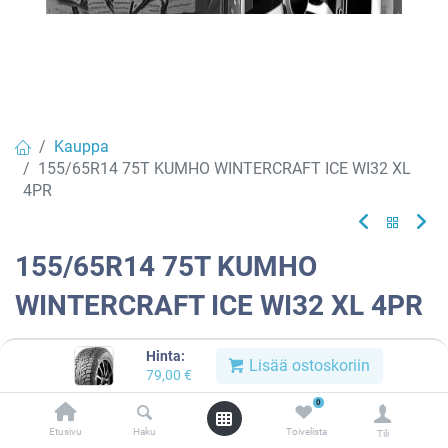
Kauppa
155/65R14 75T KUMHO WINTERCRAFT ICE WI32 XL
4PR
155/65R14 75T KUMHO
WINTERCRAFT ICE WI32 XL 4PR
EAN:
8808956306564
Tuotekoodi:
859632
Hinta:
Lisää ostoskoriin
79,00
€
79,00
€
/ kpl
0
Etusivu
Haku
Toivelista
Toimittajilla (kotimaa):
Saatavilla
Tili