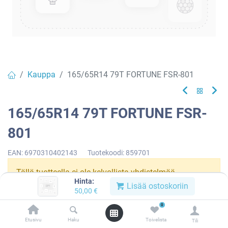
Kauppa
165/65R14 79T FORTUNE FSR-801
165/65R14 79T FORTUNE FSR-
801
EAN:
6970310402143
Tuotekoodi:
859701
Tällä tuotteella ei ole kelvollista yhdistelmää.
Hinta:
Lisää ostoskoriin
50,00
€
0
FORTUNE
Etusivu
Haku
Toivelista
Tili