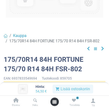
Kauppa
175/70R14 84H FORTUNE 175/70 R14 84H FSR-802
175/70R14 84H FORTUNE
175/70 R14 84H FSR-802
EAN:
6937833549694
Tuotekoodi:
859705
Hinta:
Tällä tuotteella ei ole kelvollista yhdistelmää.
Lisää ostoskoriin
54,50
€
0
Etusivu
Haku
Toivelista
Tili
FORTUNE