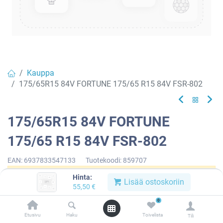
Kauppa
175/65R15 84V FORTUNE 175/65 R15 84V FSR-802
175/65R15 84V FORTUNE
175/65 R15 84V FSR-802
EAN:
6937833547133
Tuotekoodi:
859707
Hinta:
Tällä tuotteella ei ole kelvollista yhdistelmää.
Lisää ostoskoriin
55,50
€
0
Etusivu
Haku
Toivelista
Tili
FORTUNE