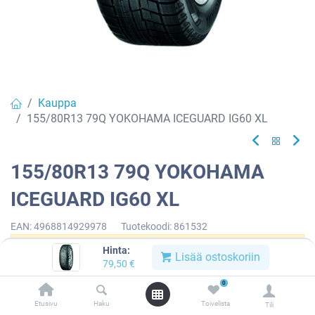
Kauppa
155/80R13 79Q YOKOHAMA ICEGUARD IG60 XL
155/80R13 79Q YOKOHAMA
ICEGUARD IG60 XL
EAN:
4968814929978
Tuotekoodi:
861532
Hinta:
Tällä tuotteella ei ole kelvollista yhdistelmää.
Lisää ostoskoriin
79,50
€
0
Etusivu
Haku
Toivelista
Tili
YOKOHAMA