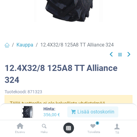
Kauppa
12.4X32/8 125A8 TT Alliance 324
12.4X32/8 125A8 TT Alliance
324
Tuotekoodi:
871323
Tällä tuotteella ei ole kelvollista yhdistelmää.
Hinta:
Lisää ostoskoriin
356,00
€
0
Alliance
Etusivu
Haku
Toivelista
Tili