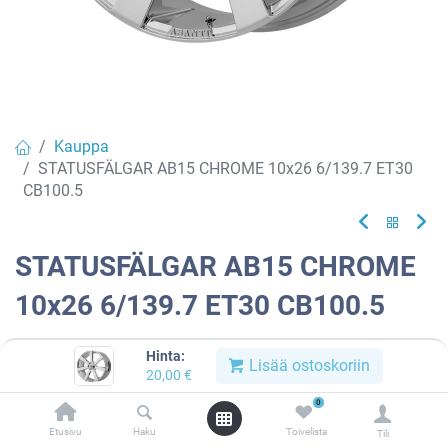
Kauppa
STATUSFÄLGAR AB15 CHROME 10x26 6/139.7 ET30
CB100.5
STATUSFÄLGAR AB15 CHROME
10x26 6/139.7 ET30 CB100.5
Tuotekoodi:
891056
Hinta:
Lisää ostoskoriin
20,00
€
Tällä tuotteella ei ole kelvollista yhdistelmää.
0
Etusivu
Haku
Toivelista
Tili