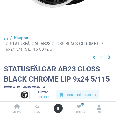
Kauppa
STATUSFÄLGAR AB23 GLOSS BLACK CHROME LIP
9x24 5/115 ET15 CB72.6
STATUSFÄLGAR AB23 GLOSS
BLACK CHROME LIP 9x24 5/115
ET15 CB72.6
Hinta:
Lisää ostoskoriin
40,00
€
Tuotekoodi:
891312
0
Tällä tuotteella ei ole kelvollista yhdistelmää.
Etusivu
Haku
Toivelista
Tili