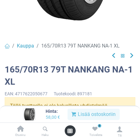
Kauppa
165/70R13 79T NANKANG NA-1 XL
165/70R13 79T NANKANG NA-1
XL
EAN:
4717622050677
Tuotekoodi:
897181
Tällä tuotteella ei ole kelvollista yhdistelmää.
Hinta:
Lisää ostoskoriin
58,00
€
0
NANKANG
Etusivu
Haku
Toivelista
Tili