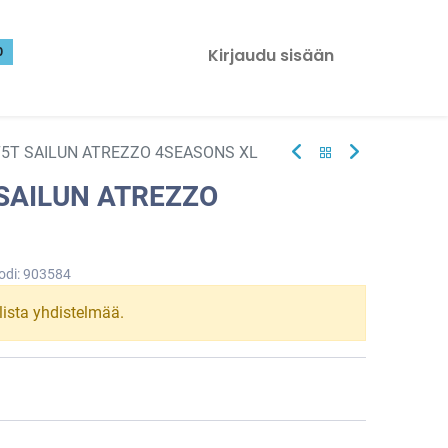
0
Kirjaudu sisään
75T SAILUN ATREZZO 4SEASONS XL
 SAILUN ATREZZO
odi:
903584
llista yhdistelmää.