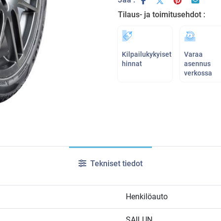
Tilaus- ja toimitusehdot :
Kilpailukykyiset
Varaa
hinnat
asennus
verkossa
Tekniset tiedot
Henkilöauto
SAILUN