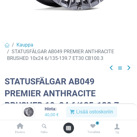
Kauppa
STATUSFÄLGAR AB049 PREMIER ANTHRACITE
BRUSHED 10x24 6/135-139.7 ET30 CB100.3
STATUSFÄLGAR AB049
PREMIER ANTHRACITE
BRUSHED 10x24 6/135-139.7
Hinta:
Lisää ostoskoriin
ET30 CB100.3
40,00
€
0
Tuotekoodi:
908609
Etusivu
Haku
Toivelista
Tili