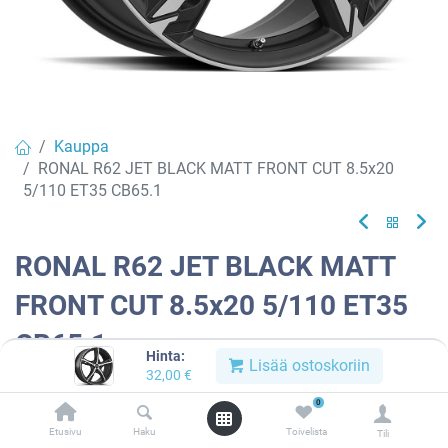
Kauppa
RONAL R62 JET BLACK MATT FRONT CUT 8.5x20
5/110 ET35 CB65.1
RONAL R62 JET BLACK MATT
FRONT CUT 8.5x20 5/110 ET35
CB65.1
Hinta:
Lisää ostoskoriin
32,00
€
EAN:
4053881159813
Tuotekoodi:
909742
0
Tällä tuotteella ei ole kelvollista yhdistelmää.
Etusivu
Haku
Toivelista
Tili