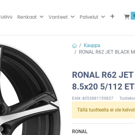
tusivu
Renkaat
Vanteet
Palvelut
Kauppa
RONAL R62 JET BLACK M
RONAL R62 JET
8.5x20 5/112 E
EAN:
4053881159837
Tuoteko
Tällä tuotteella ei ole kelvo
RONAL