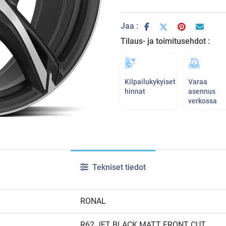
Jaa :
Tilaus- ja toimitusehdot :
Kilpailukykyiset
Varaa
hinnat
asennus
verkossa
Tekniset tiedot
RONAL
R62 JET BLACK MATT FRONT CUT