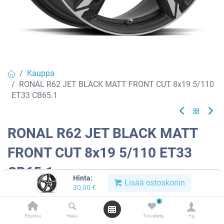
Kauppa
RONAL R62 JET BLACK MATT FRONT CUT 8x19 5/110
ET33 CB65.1
RONAL R62 JET BLACK MATT
FRONT CUT 8x19 5/110 ET33
CB65.1
Hinta:
Lisää ostoskoriin
30,00
€
EAN:
4053881214345
Tuotekoodi:
909761
0
Tällä tuotteella ei ole kelvollista yhdistelmää.
Etusivu
Haku
Toivelista
Tili