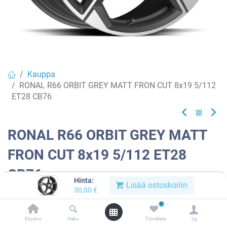
Kauppa
RONAL R66 ORBIT GREY MATT FRON CUT 8x19 5/112
ET28 CB76
RONAL R66 ORBIT GREY MATT
FRON CUT 8x19 5/112 ET28
CB76
Hinta:
Lisää ostoskoriin
30,00
€
EAN:
4053881243710
Tuotekoodi:
909794
0
Tällä tuotteella ei ole kelvollista yhdistelmää.
Etusivu
Haku
Toivelista
Tili