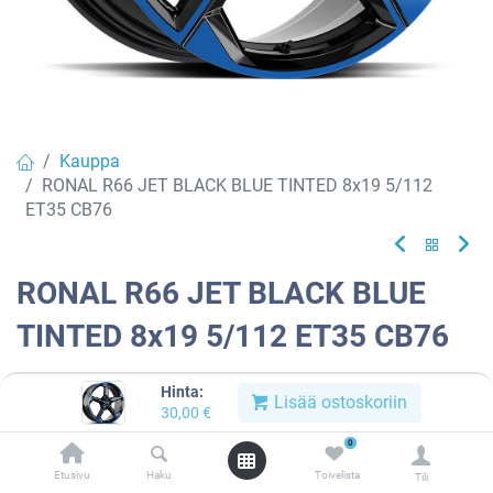
Kauppa
RONAL R66 JET BLACK BLUE TINTED 8x19 5/112
ET35 CB76
RONAL R66 JET BLACK BLUE
TINTED 8x19 5/112 ET35 CB76
EAN:
4053881266887
Tuotekoodi:
909800
Hinta:
Lisää ostoskoriin
30,00
€
Tällä tuotteella ei ole kelvollista yhdistelmää.
0
Etusivu
Haku
Toivelista
Tili