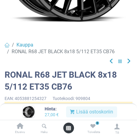
Kauppa
RONAL R68 JET BLACK 8x18 5/112 ET35 CB76
RONAL R68 JET BLACK 8x18
5/112 ET35 CB76
EAN:
4053881254327
Tuotekoodi:
909804
Hinta:
Tällä tuotteella ei ole kelvollista yhdistelmää.
Lisää ostoskoriin
27,00
€
0
Etusivu
Haku
Toivelista
Tili
RONAL