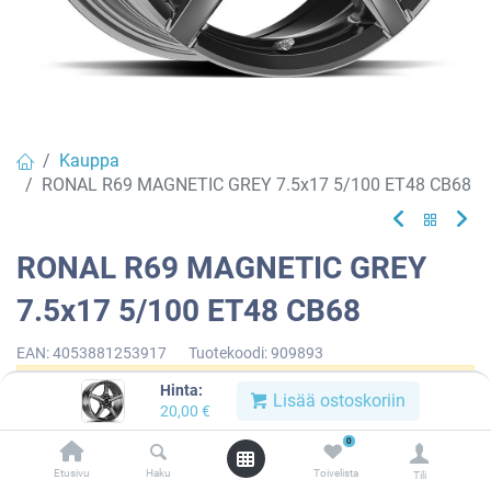
Kauppa
RONAL R69 MAGNETIC GREY 7.5x17 5/100 ET48 CB68
RONAL R69 MAGNETIC GREY
7.5x17 5/100 ET48 CB68
EAN:
4053881253917
Tuotekoodi:
909893
Hinta:
Tällä tuotteella ei ole kelvollista yhdistelmää.
Lisää ostoskoriin
20,00
€
0
Etusivu
Haku
Toivelista
Tili
RONAL