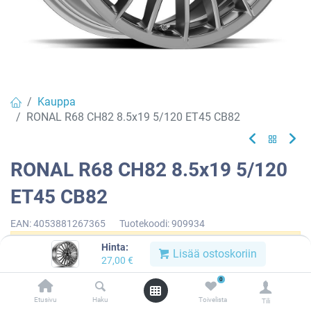
Kauppa
RONAL R68 CH82 8.5x19 5/120 ET45 CB82
RONAL R68 CH82 8.5x19 5/120
ET45 CB82
EAN:
4053881267365
Tuotekoodi:
909934
Hinta:
Tällä tuotteella ei ole kelvollista yhdistelmää.
Lisää ostoskoriin
27,00
€
0
Etusivu
Haku
Toivelista
Tili
RONAL