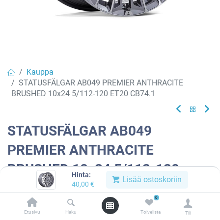
Kauppa
STATUSFÄLGAR AB049 PREMIER ANTHRACITE
BRUSHED 10x24 5/112-120 ET20 CB74.1
STATUSFÄLGAR AB049
PREMIER ANTHRACITE
BRUSHED 10x24 5/112-120
Hinta:
Lisää ostoskoriin
ET20 CB74.1
40,00
€
0
Tuotekoodi:
910143
Etusivu
Haku
Toivelista
Tili