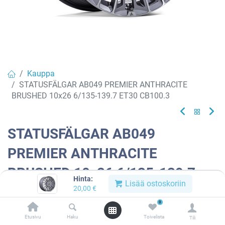
Kauppa
STATUSFÄLGAR AB049 PREMIER ANTHRACITE
BRUSHED 10x26 6/135-139.7 ET30 CB100.3
STATUSFÄLGAR AB049
PREMIER ANTHRACITE
BRUSHED 10x26 6/135-139.7
Hinta:
Lisää ostoskoriin
ET30 CB100.3
20,00
€
0
Tuotekoodi:
910534
Etusivu
Haku
Toivelista
Tili