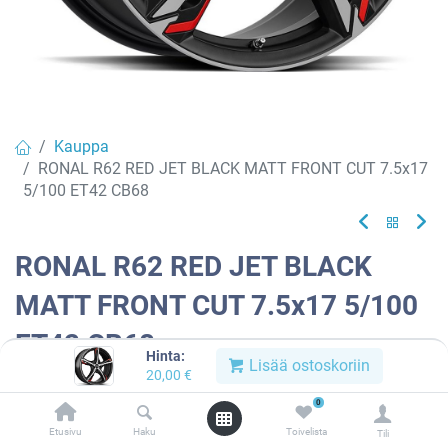
Kauppa
RONAL R62 RED JET BLACK MATT FRONT CUT 7.5x17
5/100 ET42 CB68
RONAL R62 RED JET BLACK
MATT FRONT CUT 7.5x17 5/100
ET42 CB68
Hinta:
Lisää ostoskoriin
20,00
€
EAN:
4053881216196
Tuotekoodi:
912915
0
Tällä tuotteella ei ole kelvollista yhdistelmää.
Etusivu
Haku
Toivelista
Tili