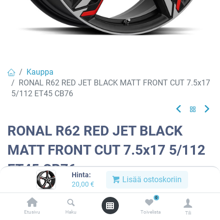
Kauppa
RONAL R62 RED JET BLACK MATT FRONT CUT 7.5x17
5/112 ET45 CB76
RONAL R62 RED JET BLACK
MATT FRONT CUT 7.5x17 5/112
ET45 CB76
Hinta:
Lisää ostoskoriin
20,00
€
EAN:
4053881216486
Tuotekoodi:
912919
0
Tällä tuotteella ei ole kelvollista yhdistelmää.
Etusivu
Haku
Toivelista
Tili