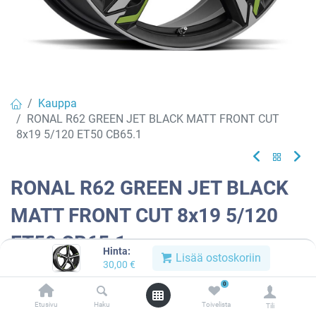
Kauppa
RONAL R62 GREEN JET BLACK MATT FRONT CUT
8x19 5/120 ET50 CB65.1
RONAL R62 GREEN JET BLACK
MATT FRONT CUT 8x19 5/120
ET50 CB65.1
Hinta:
Lisää ostoskoriin
30,00
€
EAN:
4053881215984
Tuotekoodi:
912969
0
Tällä tuotteella ei ole kelvollista yhdistelmää.
Etusivu
Haku
Toivelista
Tili