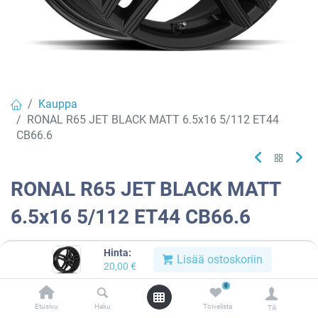
Kauppa
RONAL R65 JET BLACK MATT 6.5x16 5/112 ET44
CB66.6
RONAL R65 JET BLACK MATT
6.5x16 5/112 ET44 CB66.6
EAN:
4053881226577
Tuotekoodi:
913006
Hinta:
Lisää ostoskoriin
20,00
€
Tällä tuotteella ei ole kelvollista yhdistelmää.
0
Etusivu
Haku
Toivelista
Tili