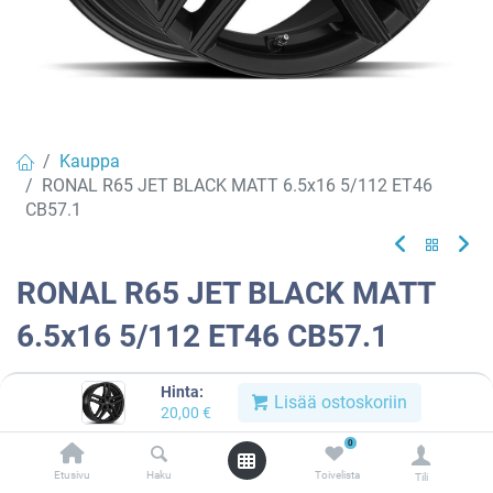
Kauppa
RONAL R65 JET BLACK MATT 6.5x16 5/112 ET46
CB57.1
RONAL R65 JET BLACK MATT
6.5x16 5/112 ET46 CB57.1
EAN:
4053881249927
Tuotekoodi:
913022
Hinta:
Lisää ostoskoriin
20,00
€
Tällä tuotteella ei ole kelvollista yhdistelmää.
0
Etusivu
Haku
Toivelista
Tili