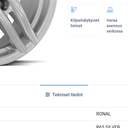
Kilpailukykyiset
Varaa
hinnat
asennus
verkossa
Tekniset tiedot
RONAL
R65 SILVER