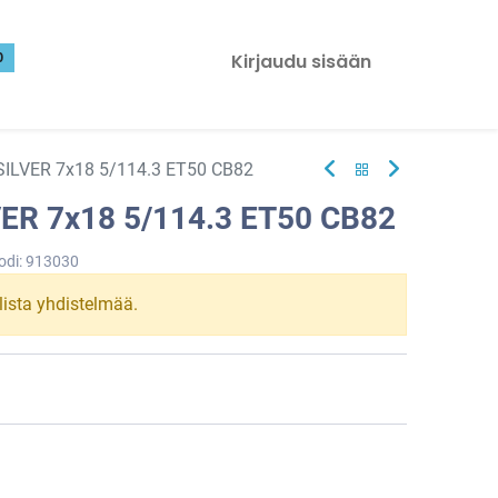
0
Kirjaudu sisään
ILVER 7x18 5/114.3 ET50 CB82
ER 7x18 5/114.3 ET50 CB82
odi:
913030
llista yhdistelmää.