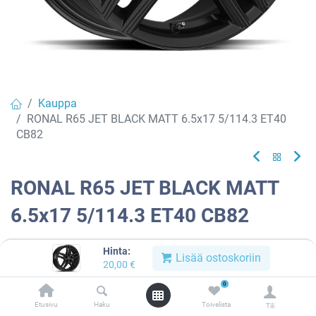
Kauppa
RONAL R65 JET BLACK MATT 6.5x17 5/114.3 ET40
CB82
RONAL R65 JET BLACK MATT
6.5x17 5/114.3 ET40 CB82
EAN:
4053881231960
Tuotekoodi:
913063
Hinta:
Lisää ostoskoriin
20,00
€
Tällä tuotteella ei ole kelvollista yhdistelmää.
0
Etusivu
Haku
Toivelista
Tili