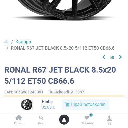
Kauppa
RONAL R67 JET BLACK 8.5x20 5/112 ET50 CB66.6
RONAL R67 JET BLACK 8.5x20
5/112 ET50 CB66.6
EAN:
4053881248081
Tuotekoodi:
913087
Hinta:
Tällä tuotteella ei ole kelvollista yhdistelmää.
Lisää ostoskoriin
32,00
€
0
Etusivu
Haku
Toivelista
Tili
RONAL