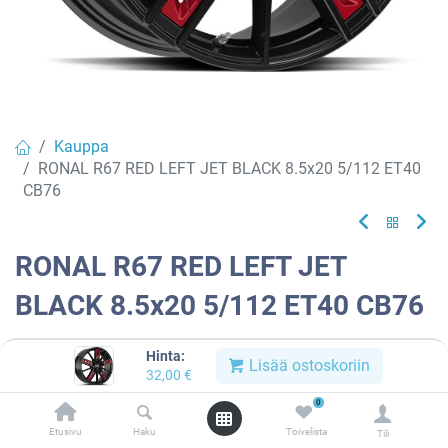
Kauppa
RONAL R67 RED LEFT JET BLACK 8.5x20 5/112 ET40
CB76
RONAL R67 RED LEFT JET
BLACK 8.5x20 5/112 ET40 CB76
EAN:
4053881252835
Tuotekoodi:
913103
Hinta:
Lisää ostoskoriin
32,00
€
Tällä tuotteella ei ole kelvollista yhdistelmää.
0
Etusivu
Haku
Toivelista
Tili