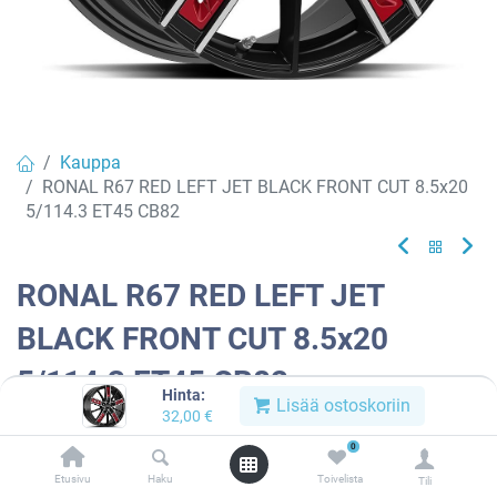
Kauppa
RONAL R67 RED LEFT JET BLACK FRONT CUT 8.5x20
5/114.3 ET45 CB82
RONAL R67 RED LEFT JET
BLACK FRONT CUT 8.5x20
5/114.3 ET45 CB82
Hinta:
Lisää ostoskoriin
32,00
€
EAN:
4053881253023
Tuotekoodi:
913141
0
Tällä tuotteella ei ole kelvollista yhdistelmää.
Etusivu
Haku
Toivelista
Tili