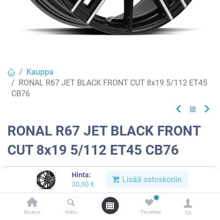
Kauppa
RONAL R67 JET BLACK FRONT CUT 8x19 5/112 ET45
CB76
RONAL R67 JET BLACK FRONT
CUT 8x19 5/112 ET45 CB76
EAN:
4053881251098
Tuotekoodi:
913168
Hinta:
Lisää ostoskoriin
30,00
€
Tällä tuotteella ei ole kelvollista yhdistelmää.
0
Etusivu
Haku
Toivelista
Tili