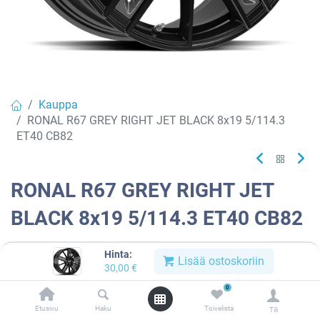
Kauppa
RONAL R67 GREY RIGHT JET BLACK 8x19 5/114.3
ET40 CB82
RONAL R67 GREY RIGHT JET
BLACK 8x19 5/114.3 ET40 CB82
EAN:
4053881260274
Tuotekoodi:
913214
Hinta:
Lisää ostoskoriin
30,00
€
Tällä tuotteella ei ole kelvollista yhdistelmää.
0
Etusivu
Haku
Toivelista
Tili