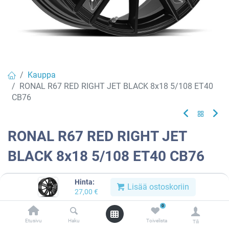
Kauppa
RONAL R67 RED RIGHT JET BLACK 8x18 5/108 ET40
CB76
RONAL R67 RED RIGHT JET
BLACK 8x18 5/108 ET40 CB76
EAN:
4053881259360
Tuotekoodi:
913277
Hinta:
Lisää ostoskoriin
27,00
€
Tällä tuotteella ei ole kelvollista yhdistelmää.
0
Etusivu
Haku
Toivelista
Tili