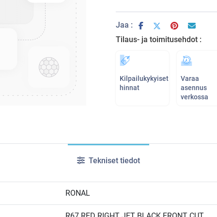
Jaa :
Tilaus- ja toimitusehdot :
Kilpailukykyiset
Varaa
hinnat
asennus
verkossa
Tekniset tiedot
RONAL
R67 RED RIGHT JET BLACK FRONT CUT