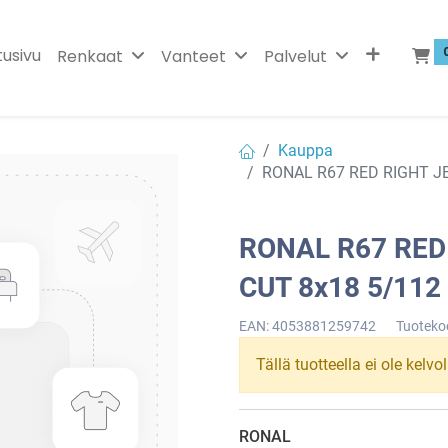
tusivu
Renkaat
Vanteet
Palvelut
Kauppa
RONAL R67 RED RIGHT J
RONAL R67 RED
CUT 8x18 5/112
EAN:
4053881259742
Tuoteko
Tällä tuotteella ei ole kelvo
RONAL