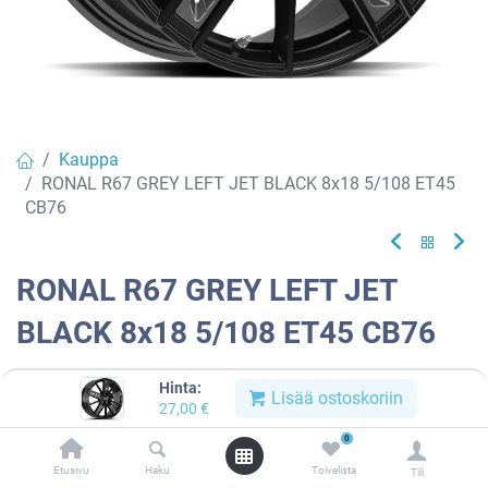
Kauppa
RONAL R67 GREY LEFT JET BLACK 8x18 5/108 ET45
CB76
RONAL R67 GREY LEFT JET
BLACK 8x18 5/108 ET45 CB76
EAN:
4053881259483
Tuotekoodi:
913297
Hinta:
Lisää ostoskoriin
27,00
€
Tällä tuotteella ei ole kelvollista yhdistelmää.
0
Etusivu
Haku
Toivelista
Tili