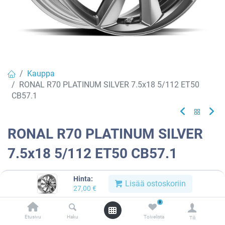
Kauppa
RONAL R70 PLATINUM SILVER 7.5x18 5/112 ET50
CB57.1
RONAL R70 PLATINUM SILVER
7.5x18 5/112 ET50 CB57.1
EAN:
4053881248531
Tuotekoodi:
913318
Hinta:
Lisää ostoskoriin
27,00
€
Tällä tuotteella ei ole kelvollista yhdistelmää.
0
Etusivu
Haku
Toivelista
Tili