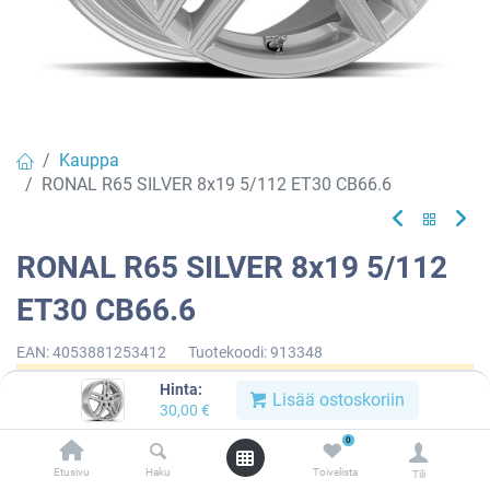
Kauppa
RONAL R65 SILVER 8x19 5/112 ET30 CB66.6
RONAL R65 SILVER 8x19 5/112
ET30 CB66.6
EAN:
4053881253412
Tuotekoodi:
913348
Hinta:
Tällä tuotteella ei ole kelvollista yhdistelmää.
Lisää ostoskoriin
30,00
€
0
Etusivu
Haku
Toivelista
Tili
RONAL