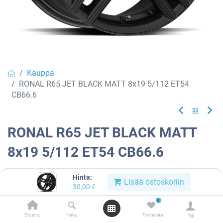
Kauppa
RONAL R65 JET BLACK MATT 8x19 5/112 ET54
CB66.6
RONAL R65 JET BLACK MATT
8x19 5/112 ET54 CB66.6
EAN:
4053881253597
Tuotekoodi:
913360
Hinta:
Lisää ostoskoriin
30,00
€
Tällä tuotteella ei ole kelvollista yhdistelmää.
0
Etusivu
Haku
Toivelista
Tili