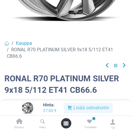
Kauppa
RONAL R70 PLATINUM SILVER 9x18 5/112 ET41
CB66.6
RONAL R70 PLATINUM SILVER
9x18 5/112 ET41 CB66.6
EAN:
4053881262209
Tuotekoodi:
913412
Hinta:
Lisää ostoskoriin
27,00
€
Tällä tuotteella ei ole kelvollista yhdistelmää.
0
Etusivu
Haku
Toivelista
Tili