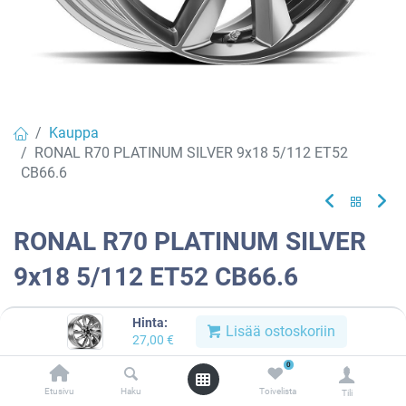
Kauppa
RONAL R70 PLATINUM SILVER 9x18 5/112 ET52
CB66.6
RONAL R70 PLATINUM SILVER
9x18 5/112 ET52 CB66.6
EAN:
4053881262247
Tuotekoodi:
913414
Hinta:
Lisää ostoskoriin
27,00
€
Tällä tuotteella ei ole kelvollista yhdistelmää.
0
Etusivu
Haku
Toivelista
Tili