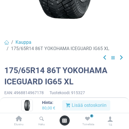
Kauppa
175/65R14 86T YOKOHAMA ICEGUARD IG65 XL
175/65R14 86T YOKOHAMA
ICEGUARD IG65 XL
EAN:
4968814967178
Tuotekoodi:
915327
80,00
€
/ kpl
Hinta:
Lisää ostoskoriin
80,00
€
0
Toimittajilla (kotimaa):
Saatavilla
Etusivu
Haku
Toivelista
Toimitusaika:
3 arkipäivää
Tili